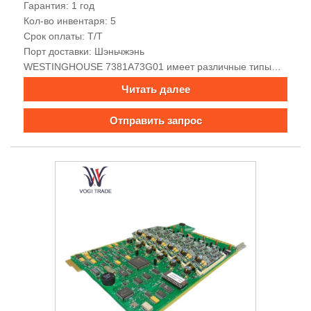
Гарантия: 1 год
Кол-во инвентаря: 5
Срок оплаты: Т/Т
Порт доставки: Шэньчжэнь
WESTINGHOUSE 7381A73G01 имеет различные типы
интерфейсов, мощные возможности сбора и обработки
Читать далее
данных, хорошую электромагнитную совместимость,
встроенные функции сигнализации и мониторинга,
Отправить запрос
богатые интерфейсы связи, поддержку
многопротокольной связи, удобную передачу сигналов,
высокую точность, высокую надежность и легкая
установка.