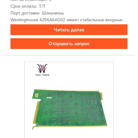
Срок оплаты: Т/Т
Порт доставки: Шэньчжэнь
Westinghouse 4256A64G02 имеет стабильные входные и
выходные характеристики, мощные возможности сбора и
Читать далее
обработки данных, хорошую электромагнитную
совместимость, встроенные функции сигнализации и
Отправить запрос
мониторинга, богатые коммуникационные интерфейсы,
поддержку многопротокольной связи, удобную передачу
сигналов, высокую точность, высокую надежность и
легкая установка.