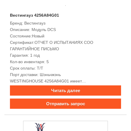
высокую точность, высокую надежность и легкая
установка.
Вестингауз 4256A84G01
Бренд: Вестингауз
Описание: Модуль DCS
Состояние:Новый
Сертификат:ОТЧЕТ О ИСПЫТАНИЯХ COO
ГАРАНТИЙНОЕ ПИСЬМО
Гарантия: 1 год
Кол-во инвентаря: 5
Срок оплаты: Т/Т
Порт доставки: Шэньчжэнь
WESTINGHOUSE 4256A84G01 имеет
усовершенствованную микропроцессорную структуру,
Читать далее
мощные возможности сбора и обработки данных,
хорошую электромагнитную совместимость, встроенные
Отправить запрос
функции сигнализации и мониторинга, богатые
интерфейсы связи, поддержку многопротокольной связи,
удобную передачу сигналов, высокую точность, высокую
надежность и простоту установки.