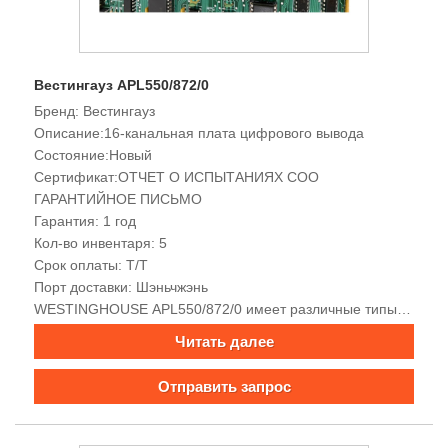
Вестингауз APL550/872/0
Бренд: Вестингауз
Описание:16-канальная плата цифрового вывода
Состояние:Новый
Сертификат:ОТЧЕТ О ИСПЫТАНИЯХ COO
ГАРАНТИЙНОЕ ПИСЬМО
Гарантия: 1 год
Кол-во инвентаря: 5
Срок оплаты: Т/Т
Порт доставки: Шэньчжэнь
WESTINGHOUSE APL550/872/0 имеет различные типы
интерфейсов, мощные возможности сбора и обработки
Читать далее
данных, хорошую электромагнитную совместимость,
встроенные функции сигнализации и мониторинга,
Отправить запрос
богатые интерфейсы связи, поддержку
многопротокольной связи, удобную передачу сигналов,
высокую точность, Высокая надежность и простота