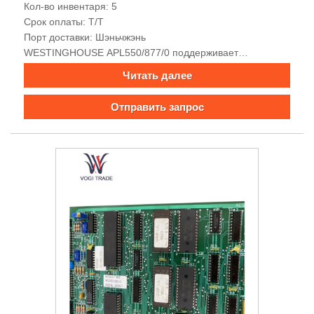
Кол-во инвентаря: 5
Срок оплаты: Т/Т
Порт доставки: Шэньчжэнь
WESTINGHOUSE APL550/877/0 поддерживает
многоканальный ввод и вывод, мощные возможности
Читать далее
сбора и обработки данных, хорошую электромагнитную
совместимость, встроенные функции сигнализации и
Отправить запрос
мониторинга, богатые интерфейсы связи, поддерживает
многопротокольную связь, облегчает передачу сигналов,
обладает высокой точностью. , высокая надежность и
простота установки.