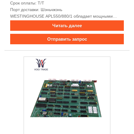
Срок оплаты: Т/Т
Порт доставки: Шэньчжэнь
WESTINGHOUSE APL550/880/1 обладает мощными
возможностями обработки данных, большой емкостью
Читать далее
памяти, поддерживает многоканальный ввод и вывод,
хорошую электромагнитную совместимость, богатые
Отправить запрос
интерфейсы связи, поддерживает многопротокольную
связь, облегчает передачу сигналов, имеет высокую
точность, высокую надежность и легко установить.