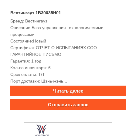
Вестингауз 1B30035H01
Бренд: Вестингауз
Описание:База управления технологическими
процессами
Состояние:Новый
Сертификат:ОТЧЕТ О ИСПЫТАНИЯХ COO
ГАРАНТИЙНОЕ ПИСЬМО
Гарантия: 1 год
Кол-во инвентаря: 6
Срок оплаты: Т/Т
Порт доставки: Шэньчжэнь
Westinghouse 1B30035H01 имеет стабильные
Читать далее
электрические характеристики, мощные возможности
обработки сигналов, высокую точность, богатые
Отправить запрос
интерфейсы связи, поддерживает несколько протоколов
связи, легко взаимодействует с другими модулями,
имеет встроенные функции сбора данных и мониторинга
и прост в установке.