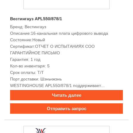
Вестингауз APL550/878/1
Бренд: Вестингауз
Описание:16-канальная плата цифрового вывода
Состояние:Новый
Сертификат:ОТЧЕТ О ИСПЫТАНИЯХ COO
ГАРАНТИЙНОЕ ПИСЬМО
Гарантия: 1 год
Кол-во инвентаря: 5
Срок оплаты: Т/Т
Порт доставки: Шэньчжэнь
WESTINGHOUSE APL550/878/1 поддерживает
многоканальный ввод и вывод, обладает хорошей
Читать далее
электромагнитной совместимостью, богатыми
интерфейсами связи, поддерживает многопротокольную
Отправить запрос
связь, облегчает передачу сигналов, обладает высокой
точностью, надежностью и простотой установки.