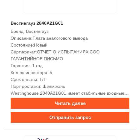
Вестингауз 2840A21G01
Бренд: Вестингауз
Описание:Плата аналогового вывода
Состояние:Новый
Сертификат:ОТЧЕТ О ИСПЫТАНИЯХ COO
ГАРАНТИЙНОЕ ПИСЬМО
Гарантия: 1 год
Кол-во инвентаря: 5
Срок оплаты: Т/Т
Порт доставки: Шэньчжэнь
Westinghouse 2840A21G01 имеет стабильные входные и
выходные характеристики, мощные возможности сбора и
Читать далее
обработки данных, хорошую электромагнитную
совместимость, встроенные функции сигнализации и
Отправить запрос
мониторинга, богатые интерфейсы связи, поддержку
многопротокольной связи, удобную передачу сигналов,
высокую точность, высокую надежность и легкая