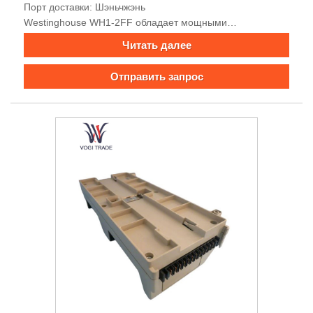
Порт доставки: Шэньчжэнь
Westinghouse WH1-2FF обладает мощными
возможностями обработки данных, большой емкостью
Читать далее
памяти, поддерживает многоканальный ввод и вывод,
встроенные функции измерения и мониторинга,
Отправить запрос
хорошую электромагнитную совместимость, хорошую
защиту, удобную передачу сигнала, высокую точность,
высокую надежность и простоту установки.