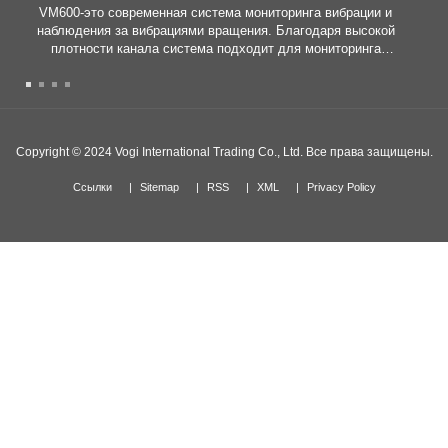
VM600-это современная система мониторинга вибрации и
наблюдения за вибрациями вращения. Благодаря высокой
плотности канала система подходит для мониторинга
применений с большим количеством точек измерения,
такими как полные машины и сложные установки.
Copyright © 2024 Vogi ​​International Trading Co., Ltd. Все права защищены.
Ссылки
Sitemap
RSS
XML
Privacy Policy