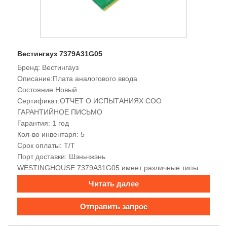
Вестингауз 7379A31G05
Бренд: Вестингауз
Описание:Плата аналогового ввода
Состояние:Новый
Сертификат:ОТЧЕТ О ИСПЫТАНИЯХ COO
ГАРАНТИЙНОЕ ПИСЬМО
Гарантия: 1 год
Кол-во инвентаря: 5
Срок оплаты: Т/Т
Порт доставки: Шэньчжэнь
WESTINGHOUSE 7379A31G05 имеет различные типы
интерфейсов, мощные возможности сбора и обработки
Читать далее
данных, хорошую электромагнитную совместимость,
встроенные функции сигнализации и мониторинга,
Отправить запрос
богатые интерфейсы связи, поддержку
многопротокольной связи, удобную передачу сигналов,