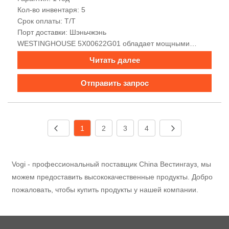
Кол-во инвентаря: 5
Срок оплаты: Т/Т
Порт доставки: Шэньчжэнь
WESTINGHOUSE 5X00622G01 обладает мощными
возможностями обработки данных, встроенным
Читать далее
процессором большой емкости, мощными
возможностями обработки сигналов, хорошей
Отправить запрос
электромагнитной совместимостью, богатыми
интерфейсами связи, поддержкой многопротокольной
связи, удобной передачей сигналов, высокой точностью,
высокой надежностью и простотой установки.
1
2
3
4
Vogi - профессиональный поставщик China Вестингауз, мы
можем предоставить высококачественные продукты. Добро
пожаловать, чтобы купить продукты у нашей компании.